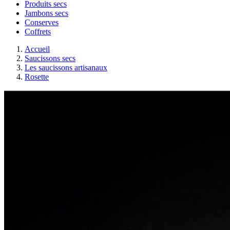
Produits secs
Jambons secs
Conserves
Coffrets
Accueil
Saucissons secs
Les saucissons artisanaux
Rosette