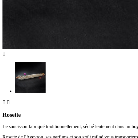



Rosette
Le saucisson fabriqué traditionnellement, séché lentement dans un boy
Rosette de l'Aveyron, ses parfums et son goût rafiné vous transporteront