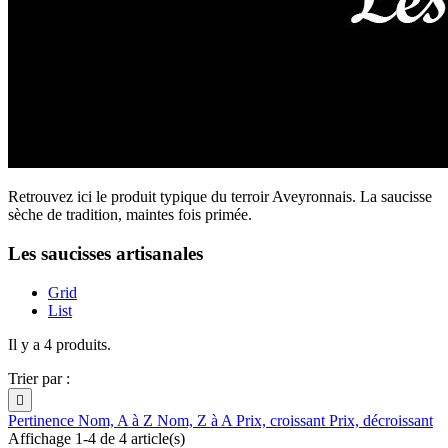
Retrouvez ici le produit typique du terroir Aveyronnais. La saucisse
sèche de tradition, maintes fois primée.
Les saucisses artisanales
Grid
List
Il y a 4 produits.
Trier par :

Pertinence
Nom, A à Z
Nom, Z à A
Prix, croissant
Prix, décroissant
Affichage 1-4 de 4 article(s)