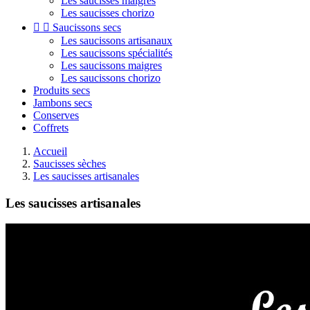
Les saucisses maigres
Les saucisses chorizo


Saucissons secs
Les saucissons artisanaux
Les saucissons spécialités
Les saucissons maigres
Les saucissons chorizo
Produits secs
Jambons secs
Conserves
Coffrets
Accueil
Saucisses sèches
Les saucisses artisanales
Les saucisses artisanales