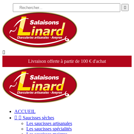


Livraison offerte à partir de 100 € d'achat
ACCUEIL


Saucisses sèches
Les saucisses artisanales
Les saucisses spécialités