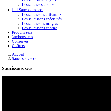
Les saucisses maigres
Les saucisses chorizo


Saucissons secs
Les saucissons artisanaux
Les saucissons spécialités
Les saucissons maigres
Les saucissons chorizo
Produits secs
Jambons secs
Conserves
Coffrets
Accueil
Saucissons secs
Saucissons secs