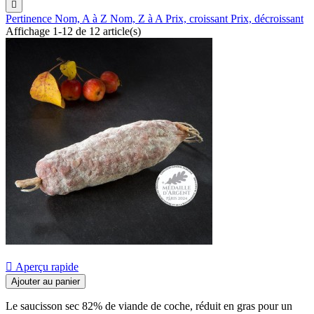

Pertinence
Nom, A à Z
Nom, Z à A
Prix, croissant
Prix, décroissant
Affichage 1-12 de 12 article(s)

Aperçu rapide
Ajouter au panier
Le saucisson sec 82% de viande de coche, réduit en gras pour un