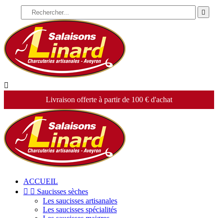


Livraison offerte à partir de 100 € d'achat
ACCUEIL


Saucisses sèches
Les saucisses artisanales
Les saucisses spécialités