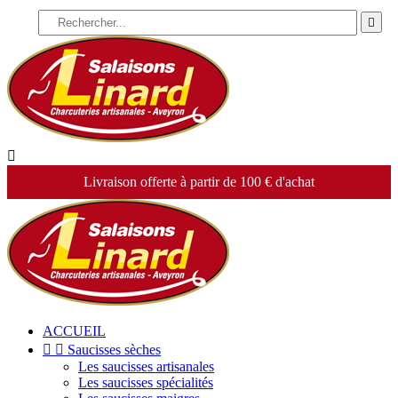


Livraison offerte à partir de 100 € d'achat
ACCUEIL


Saucisses sèches
Les saucisses artisanales
Les saucisses spécialités