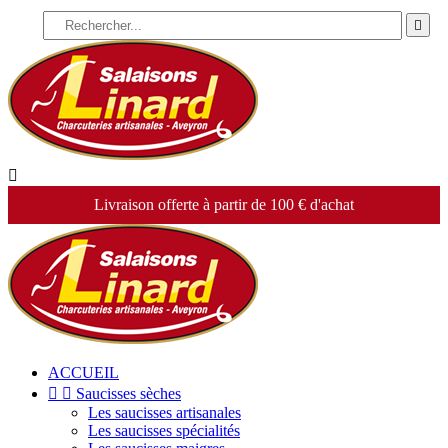


Livraison offerte à partir de 100 € d'achat
ACCUEIL


Saucisses sèches
Les saucisses artisanales
Les saucisses spécialités