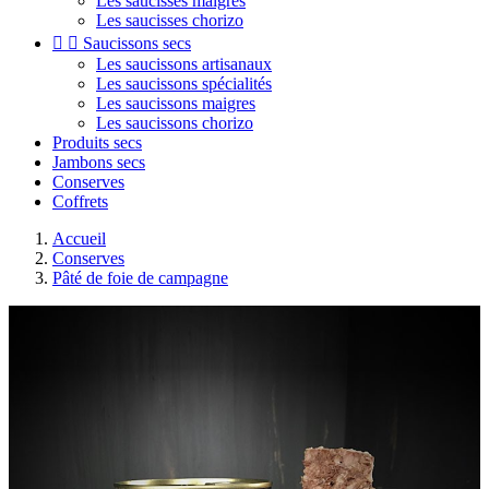
Les saucisses maigres
Les saucisses chorizo


Saucissons secs
Les saucissons artisanaux
Les saucissons spécialités
Les saucissons maigres
Les saucissons chorizo
Produits secs
Jambons secs
Conserves
Coffrets
Accueil
Conserves
Pâté de foie de campagne