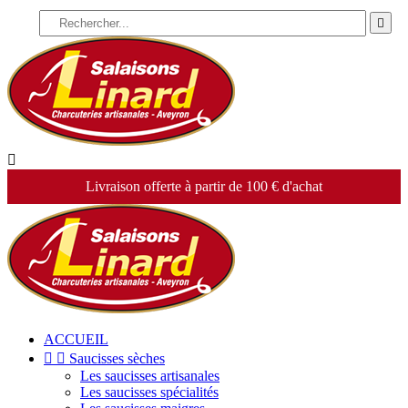


Livraison offerte à partir de 100 € d'achat
ACCUEIL


Saucisses sèches
Les saucisses artisanales
Les saucisses spécialités